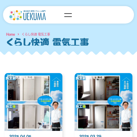
内
容
を
ス
Home
くらし快適 電気工事
キ
くらし快適 電気工事
ッ
プ
くらし快適 電気工事
くらし快適 電気工事
2025.04.05
2025.03.29