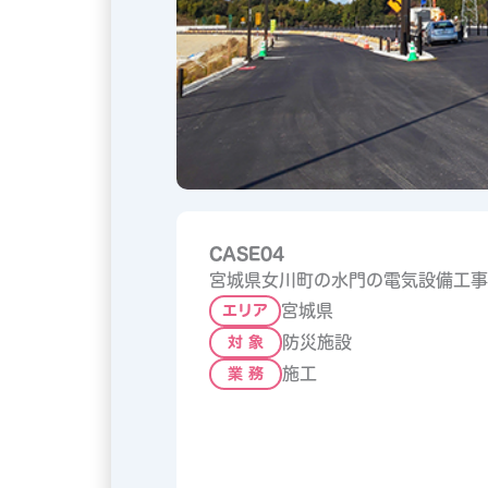
CASE04
宮城県女川町の水門の電気設備工事
宮城県
エリア
防災施設
対 象
施工
業 務