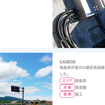
CASE05
福島県伊達市の桑折高架線
した。
福島県
エリア
高架線
対 象
施工
業 務