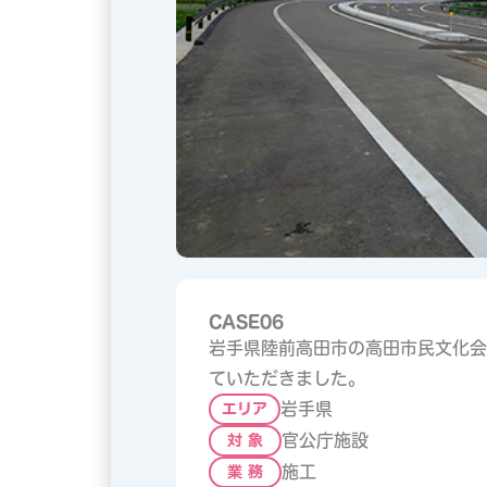
CASE06
岩手県陸前高田市の高田市民文化会
ていただきました。
岩手県
エリア
官公庁施設
対 象
施工
業 務