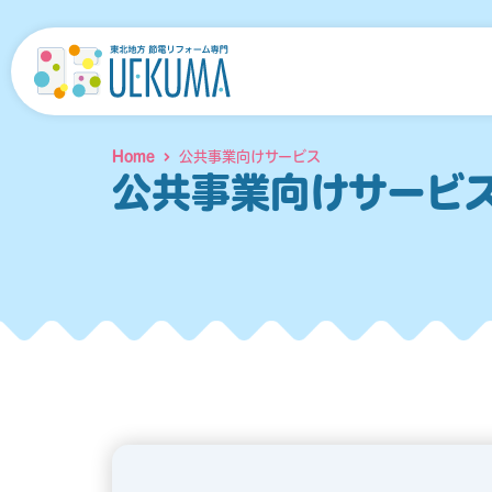
内
容
を
ス
キ
Home
公共事業向けサービス
ッ
公共事業向けサービ
プ