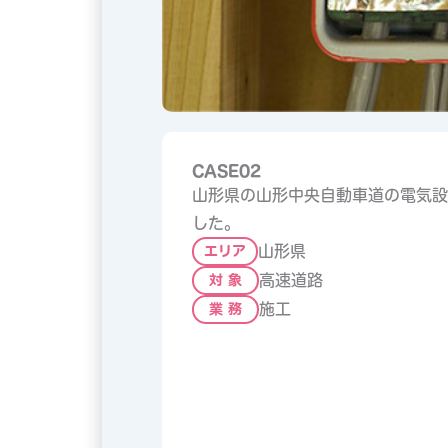
CASE02
山形県の山形中央自動車道の電気設
した。
山形県
エリア
高速道路
対 象
施工
業 務