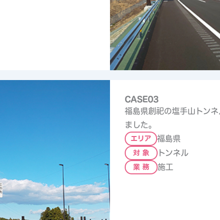
CASE03
福島県創祀の塩手山トンネ
ました。
福島県
エリア
トンネル
対 象
施工
業 務