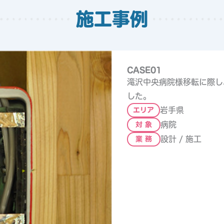
施工事例
CASE01
滝沢中央病院様移転に際し
した。
岩手県
エリア
病院
対 象
設計 / 施工
業 務